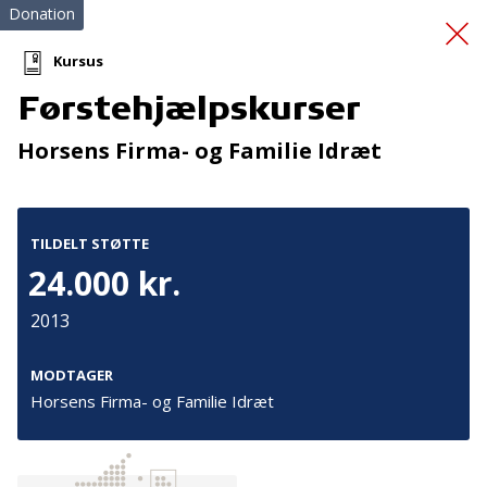
Donation
Kursus
Førstehjælpskurser
Kost og
Horsens Firma- og Familie Idræt
sundhedsprojektet
TILDELT STØTTE
24.000 kr.
2013
Tilmeld nyhedsbrev
MODTAGER
Horsens Firma- og Familie Idræt
De seneste nyheder om TrygFondens og TryghedsGruppens
aktiviteter direkte i din indbakke.