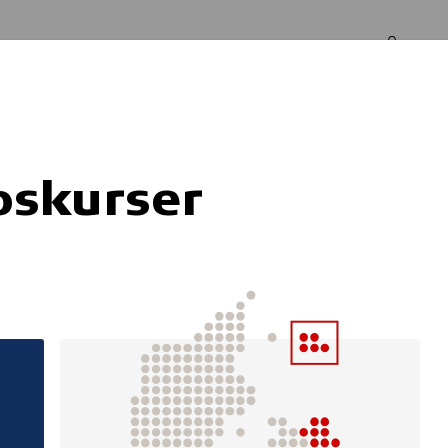
Log in
Om os
pskurser
son cykel, Reck 