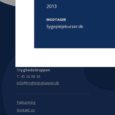
2013
MODTAGER
Sygeplejekurser.dk
Kontakt
Adress
Hummeltoft
TrygFonden
2830 Virum
T:
45 26 08 00
Denmark
info@trygfonden.dk
Vis vej herti
TryghedsGruppen
T:
45 26 08 26
info@tryghedsgruppen.dk
Fakturering
Kontakt os