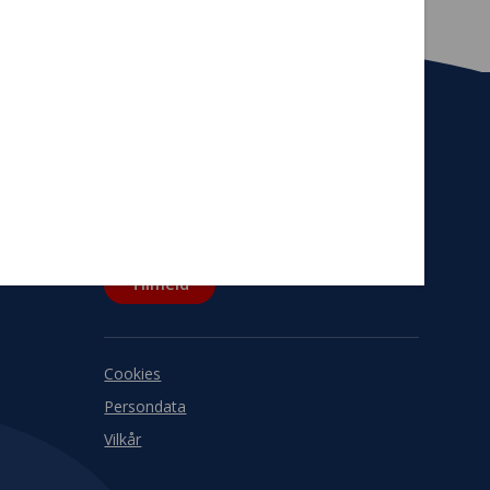
Tilmeld nyhedsbrev
De seneste nyheder om TrygFondens og
TryghedsGruppens aktiviteter direkte i din
indbakke.
Tilmeld
Cookies
Persondata
Vilkår