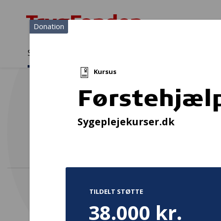
Donation
Sådan støtter vi
Medlemmer
Viden
Kursus
Sådan støtter vi
Forside
...
Projekter og donationer
Førstehjælpskurser
Førstehjæl
Parkin
Sygeplejekurser.dk
TILDELT STØTTE
38.000 kr.