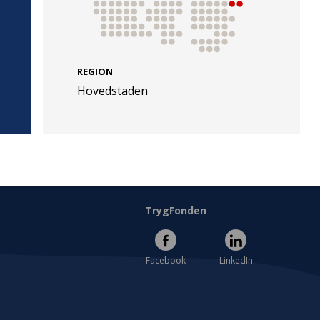
REGION
Hovedstaden
e
Følg os
evej 49
TryghedsGruppen
Facebook
LinkedIn
l
TrygFonden
Facebook
LinkedIn