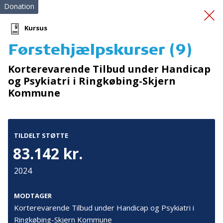
Donation
Kursus
Førstehjælpskurser (9)
Redningsveste
Korterevarende Tilbud under Handicap
og Psykiatri i Ringkøbing-Skjern
Kommune
TILDELT STØTTE
83.142 kr.
Tilmeld nyhedsbrev
2024
De seneste nyheder om TrygFondens og TryghedsGruppens
aktiviteter direkte i din indbakke.
MODTAGER
Tilmeld
Korterevarende Tilbud under Handicap og Psykiatri i
Ringkøbing-Skjern Kommune