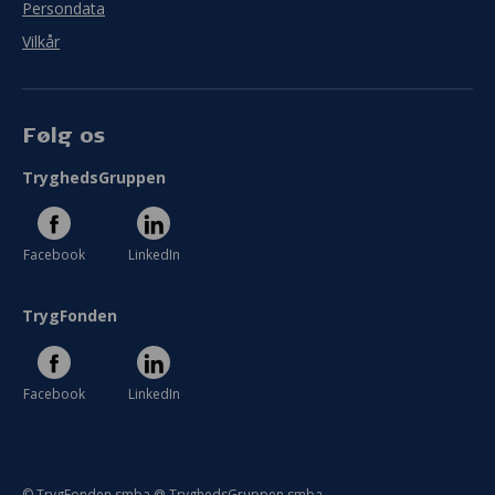
Persondata
Vilkår
Følg os
TryghedsGruppen
Facebook
LinkedIn
TrygFonden
Facebook
LinkedIn
© TrygFonden smba @ TryghedsGruppen smba.