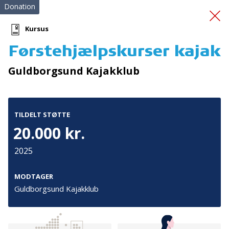
Donation
Kursus
Førstehjælpskurser kajak
Førstehjælpskursus
og
Guldborgsund Kajakklub
livredderdag
TILDELT STØTTE
20.000 kr.
2025
Tilmeld nyhedsbrev
MODTAGER
Guldborgsund Kajakklub
De seneste nyheder om TrygFondens og TryghedsGruppens
aktiviteter direkte i din indbakke.