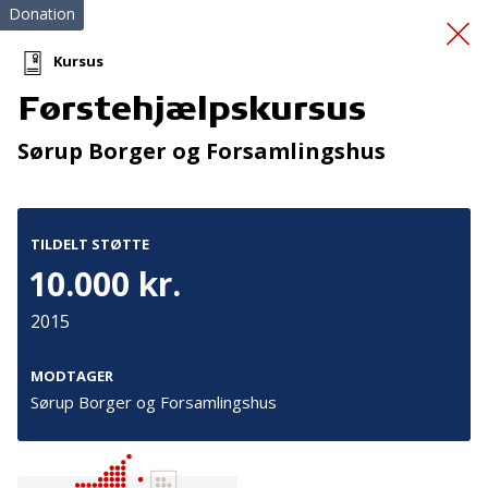
Donation
Kursus
Førstehjælpskursus
Vi lærer sammen i
Sørup Borger og Forsamlingshus
indskolingen
TILDELT STØTTE
10.000 kr.
2015
Tilmeld nyhedsbrev
MODTAGER
Sørup Borger og Forsamlingshus
De seneste nyheder om TrygFondens og TryghedsGruppens
aktiviteter direkte i din indbakke.