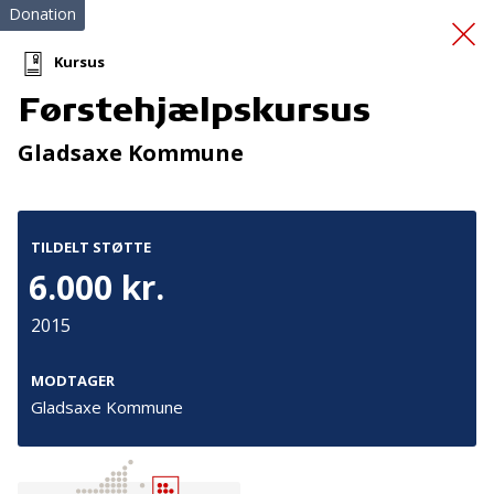
Donation
Kursus
Førstehjælpskursus
Førstehjælpskursus
Gladsaxe Kommune
TILDELT STØTTE
6.000 kr.
2015
Tilmeld nyhedsbrev
De seneste nyheder om TrygFondens og TryghedsGruppens
MODTAGER
aktiviteter direkte i din indbakke.
Gladsaxe Kommune
Tilmeld