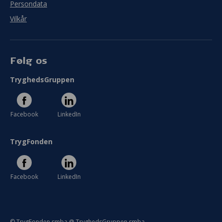
Persondata
Vilkår
Følg os
TryghedsGruppen
Facebook
LinkedIn
TrygFonden
Facebook
LinkedIn
© TrygFonden smba @ TryghedsGruppen smba.