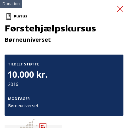
Donation
Kursus
Førstehjælpskursus
Førstehjælpskursus
Børneuniverset
TILDELT STØTTE
10.000 kr.
2016
Tilmeld nyhedsbrev
De seneste nyheder om TrygFondens og TryghedsGruppens
MODTAGER
aktiviteter direkte i din indbakke.
Børneuniverset
Tilmeld