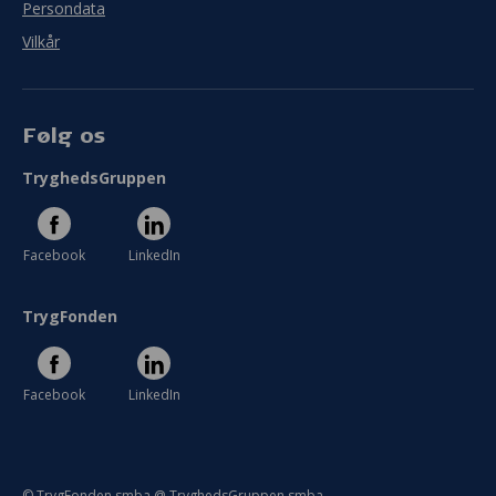
Persondata
Vilkår
Følg os
TryghedsGruppen
Facebook
LinkedIn
TrygFonden
Facebook
LinkedIn
© TrygFonden smba @ TryghedsGruppen smba.