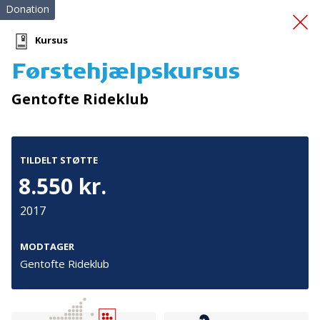
Donation
Kursus
Førstehjælpskursus
Førstehjælpskurser
Gentofte Rideklub
TILDELT STØTTE
8.550 kr.
2017
Tilmeld nyhedsbrev
De seneste nyheder om TrygFondens og TryghedsGruppens
MODTAGER
aktiviteter direkte i din indbakke.
Gentofte Rideklub
Tilmeld