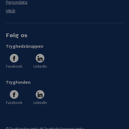
Persondata
Vilkår
Følg os
TryghedsGruppen
Facebook
LinkedIn
TrygFonden
Facebook
LinkedIn
© TrygFonden smba @ TryghedsGruppen smba.