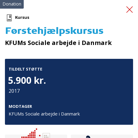
Donation
Kursus
Førstehjælpskursus
PREGO – PåRørendes
KFUMs Sociale arbejde i Danmark
EGenOmsorg
TILDELT STØTTE
5.900 kr.
2017
Tilmeld nyhedsbrev
MODTAGER
KFUMs Sociale arbejde i Danmark
De seneste nyheder om TrygFondens og TryghedsGruppens
aktiviteter direkte i din indbakke.