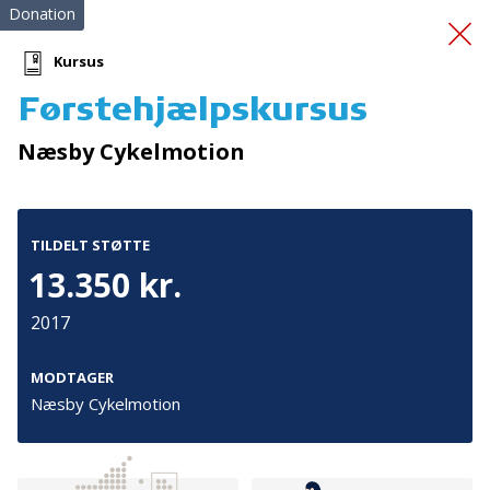
Donation
Kursus
Førstehjælpskursus
Familiecampingferie
Næsby Cykelmotion
2026
TILDELT STØTTE
13.350 kr.
2017
Tilmeld nyhedsbrev
MODTAGER
Næsby Cykelmotion
De seneste nyheder om TrygFondens og TryghedsGruppens
aktiviteter direkte i din indbakke.