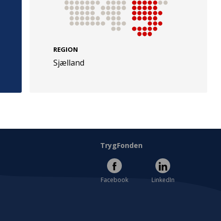
REGION
Sjælland
e
Følg os
evej 49
TryghedsGruppen
Facebook
LinkedIn
l
TrygFonden
Facebook
LinkedIn