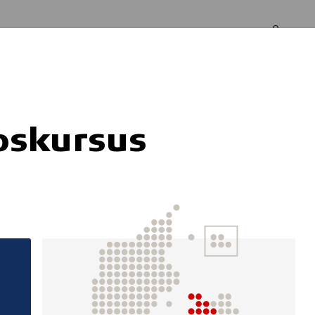
Log in
Om os
pskursus
ndicapridning i id