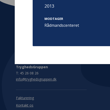
2013
MODTAGER
Rådmandscenteret
Kontakt
Adress
Hummeltoft
TrygFonden
2830 Virum
T:
45 26 08 00
Denmark
info@trygfonden.dk
Vis vej herti
TryghedsGruppen
T:
45 26 08 26
info@tryghedsgruppen.dk
Fakturering
Kontakt os