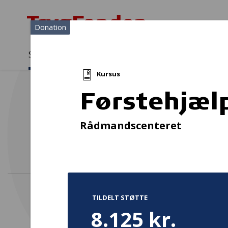
Donation
Sådan støtter vi
Medlemmer
Viden
Kursus
Sådan støtter vi
Forside
...
Projekter og donationer
Førstehjælpskursus
Førstehjæl
Ha
Rådmandscenteret
TILDELT STØTTE
8.125 kr.