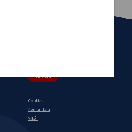
Tilmeld nyhedsbrev
De seneste nyheder om TrygFondens og
TryghedsGruppens aktiviteter direkte i din
indbakke.
Tilmeld
Cookies
Persondata
Vilkår