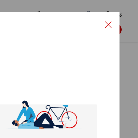
d for ansøgere
TryghedsPortalen
EN
Søg
Søg støtte