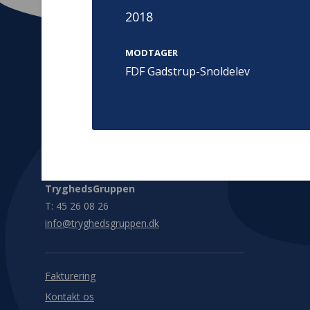
2018
MODTAGER
FDF Gadstrup-Snoldelev
Kontakt
Adress
Hummeltoft
TrygFonden
2830 Virum
T:
45 26 08 00
Denmark
info@trygfonden.dk
Vis vej herti
TryghedsGruppen
T:
45 26 08 26
info@tryghedsgruppen.dk
Fakturering
Kontakt os