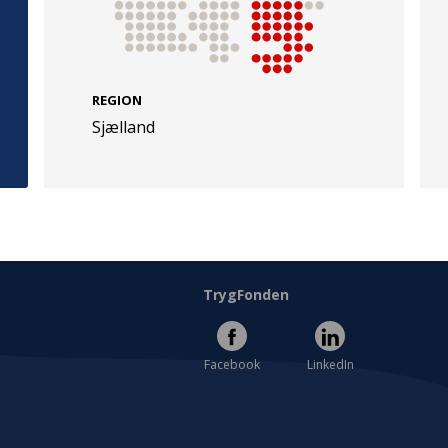
REGION
Sjælland
e
Følg os
evej 49
TryghedsGruppen
Facebook
LinkedIn
l
TrygFonden
Facebook
LinkedIn