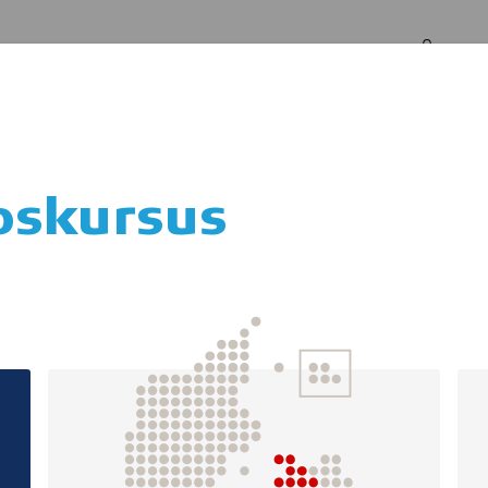
Log in
Om os
pskursus
Skolen for alle