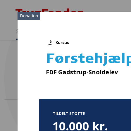
Donation
Sådan støtter vi
Medlemmer
Viden
Kursus
Sådan støtter vi
Forside
...
Projekter og donationer
Førstehjælpskursus
Førstehjæl
FDF Gadstrup-Snoldelev
TILDELT STØTTE
10.000 kr.