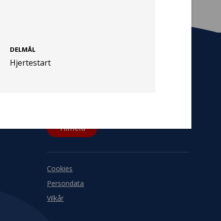
DELMÅL
Hjertestart
Tilmeld nyhedsbrev
De seneste nyheder om TrygFondens og
TryghedsGruppens aktiviteter direkte i din
indbakke.
Tilmeld
Cookies
Persondata
Vilkår