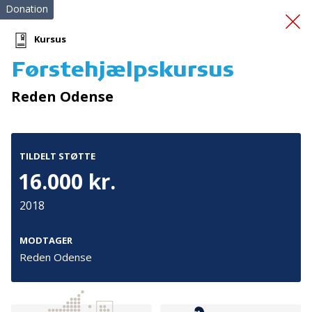
Donation
Kursus
Førstehjælpskursus
En god start på livet
Reden Odense
TILDELT STØTTE
16.000 kr.
2018
Tilmeld nyhedsbrev
De seneste nyheder om TrygFondens og TryghedsGruppens
MODTAGER
aktiviteter direkte i din indbakke.
Reden Odense
Tilmeld