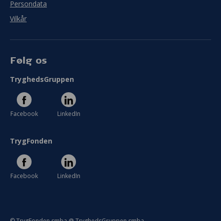
Persondata
Vilkår
Følg os
TryghedsGruppen
Facebook
LinkedIn
TrygFonden
Facebook
LinkedIn
© TrygFonden smba @ TryghedsGruppen smba.