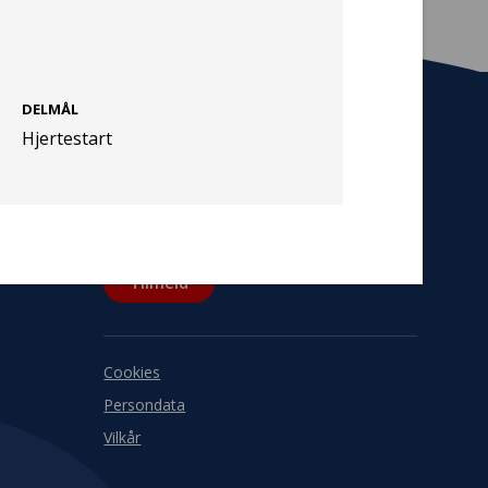
DELMÅL
Hjertestart
Tilmeld nyhedsbrev
De seneste nyheder om TrygFondens og
TryghedsGruppens aktiviteter direkte i din
indbakke.
Tilmeld
Cookies
Persondata
Vilkår