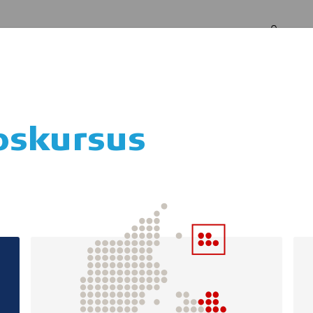
Log in
Om os
pskursus
velsesdage på Ør