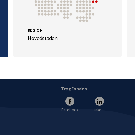
REGION
Hovedstaden
e
Følg os
evej 49
TryghedsGruppen
Facebook
LinkedIn
l
TrygFonden
Facebook
LinkedIn