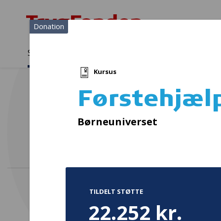
Donation
Sådan støtter vi
Medlemmer
Viden
Kursus
Sådan støtter vi
Forside
...
Projekter og donationer
Førstehjælpskursus
Førstehjæl
Ople
Børneuniverset
TILDELT STØTTE
22.252 kr.