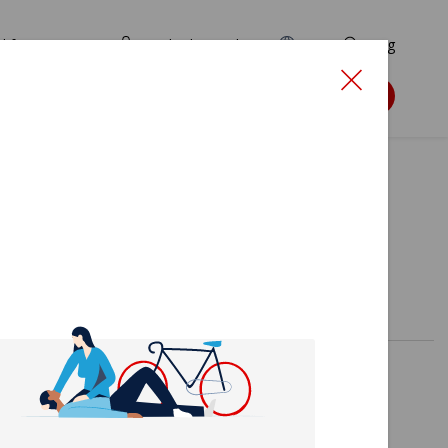
d for ansøgere
TryghedsPortalen
EN
Søg
Søg støtte
esund