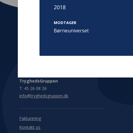
2018
MODTAGER
Børneuniverset
Kontakt
Adress
Hummeltoft
TrygFonden
2830 Virum
T:
45 26 08 00
Denmark
info@trygfonden.dk
Vis vej herti
TryghedsGruppen
T:
45 26 08 26
info@tryghedsgruppen.dk
Fakturering
Kontakt os