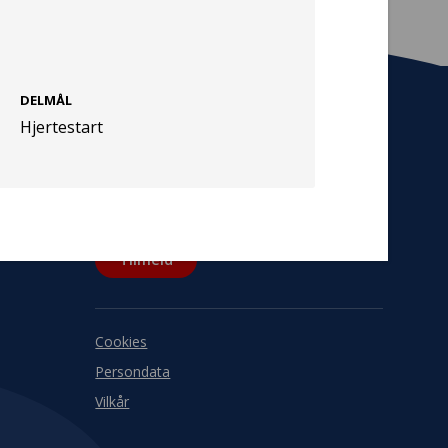
DELMÅL
Hjertestart
Tilmeld nyhedsbrev
De seneste nyheder om TrygFondens og
TryghedsGruppens aktiviteter direkte i din
indbakke.
Tilmeld
Cookies
Persondata
Vilkår