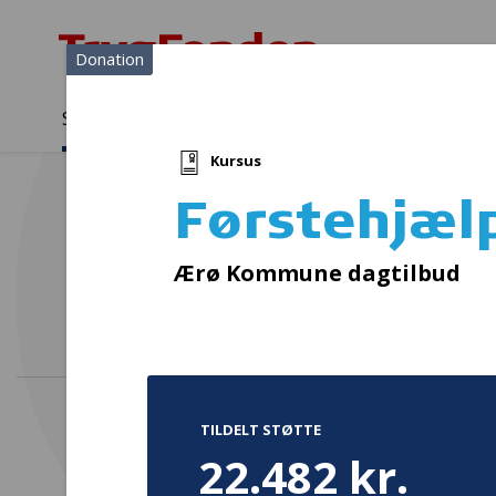
Donation
Sådan støtter vi
Medlemmer
Viden
Kursus
Sådan støtter vi
Forside
...
Projekter og donationer
Førstehjælpskursus (3)
Førstehjæl
St
Ærø Kommune dagtilbud
TILDELT STØTTE
22.482 kr.