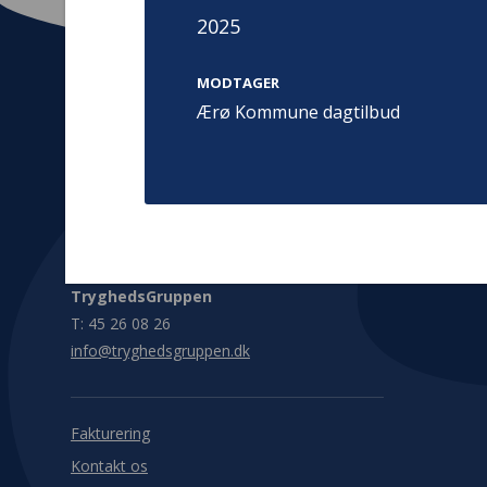
2025
MODTAGER
Ærø Kommune dagtilbud
Kontakt
Adress
Hummeltoft
TrygFonden
2830 Virum
T:
45 26 08 00
Denmark
info@trygfonden.dk
Vis vej herti
TryghedsGruppen
T:
45 26 08 26
info@tryghedsgruppen.dk
Fakturering
Kontakt os