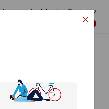
d for ansøgere
TryghedsPortalen
EN
Søg
Søg støtte
ale