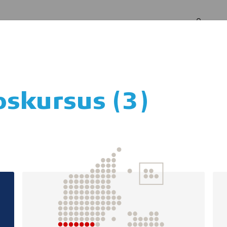
Log in
Om os
pskursus (3)
øtte til motionlok