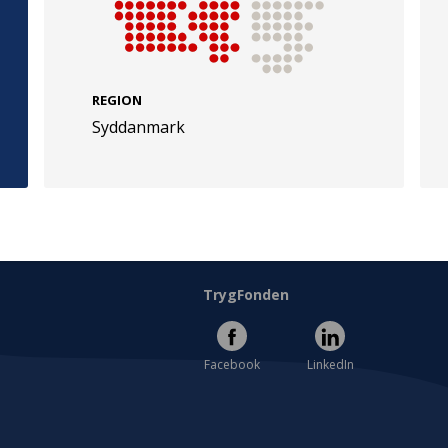
REGION
Syddanmark
e
Følg os
evej 49
TryghedsGruppen
Facebook
LinkedIn
l
TrygFonden
Facebook
LinkedIn