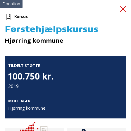
Donation
Kursus
Førstehjælpskursus
Musik på
Hjørring kommune
operationsstuen
TILDELT STØTTE
100.750 kr.
2019
Tilmeld nyhedsbrev
MODTAGER
Hjørring kommune
De seneste nyheder om TrygFondens og TryghedsGruppens
aktiviteter direkte i din indbakke.