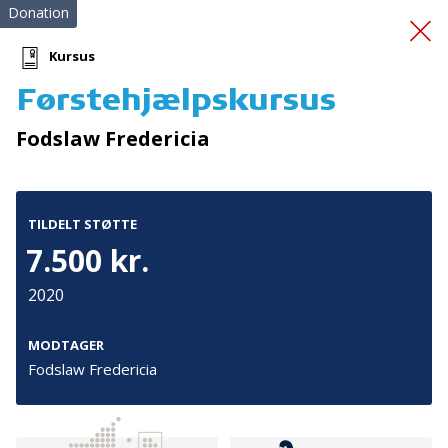
Donation
Kursus
Førstehjælpskursus
Den Rullende Kagemand
Fodslaw Fredericia
TILDELT STØTTE
7.500 kr.
2020
Tilmeld nyhedsbrev
De seneste nyheder om TrygFondens og TryghedsGruppens
MODTAGER
aktiviteter direkte i din indbakke.
Fodslaw Fredericia
Tilmeld