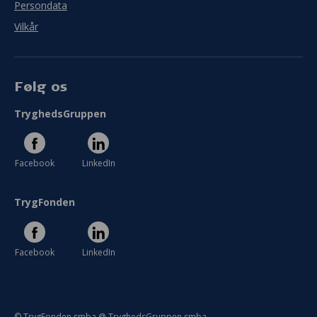
Persondata
Vilkår
Følg os
TryghedsGruppen
Facebook
LinkedIn
TrygFonden
Facebook
LinkedIn
© TrygFonden smba @ TryghedsGruppen smba.