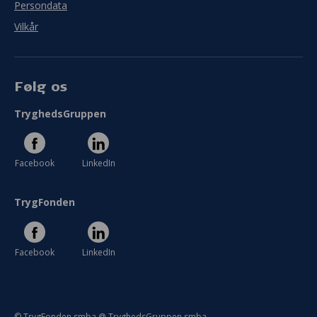
Persondata
Vilkår
Følg os
TryghedsGruppen
Facebook
LinkedIn
TrygFonden
Facebook
LinkedIn
© TrygFonden smba @ TryghedsGruppen smba.