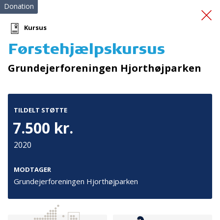
Donation
Kursus
Førstehjælpskursus
Sproggaven
Grundejerforeningen Hjorthøjparken
TILDELT STØTTE
7.500 kr.
2020
Tilmeld nyhedsbrev
De seneste nyheder om TrygFondens og TryghedsGruppens
MODTAGER
aktiviteter direkte i din indbakke.
Grundejerforeningen Hjorthøjparken
Tilmeld