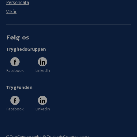
Persondata
Vilkår
Følg os
TryghedsGruppen
Facebook
LinkedIn
TrygFonden
Facebook
LinkedIn
© TrygFonden smba @ TryghedsGruppen smba.