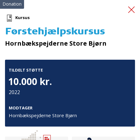
Donation
Kursus
Førstehjælpskursus
Plads og rum i "Hytten"
Hornbækspejderne Store Bjørn
TILDELT STØTTE
10.000 kr.
2022
Tilmeld nyhedsbrev
De seneste nyheder om TrygFondens og TryghedsGruppens
MODTAGER
aktiviteter direkte i din indbakke.
Hornbækspejderne Store Bjørn
Tilmeld