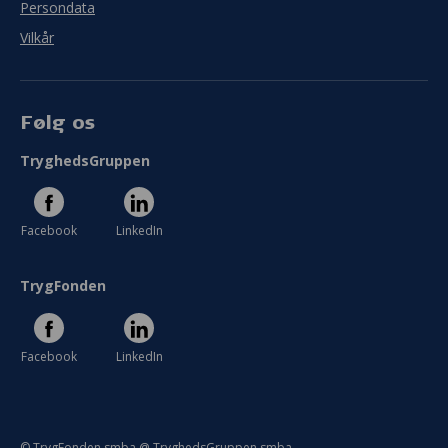
Persondata
Vilkår
Følg os
TryghedsGruppen
Facebook
LinkedIn
TrygFonden
Facebook
LinkedIn
© TrygFonden smba @ TryghedsGruppen smba.