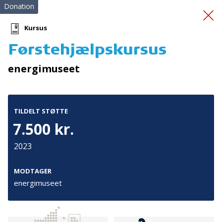
Donation
Kursus
Førstehjælpskursus
Effektiv stressreduktion
energimuseet
TILDELT STØTTE
7.500 kr.
2023
Tilmeld nyhedsbrev
De seneste nyheder om TrygFondens og TryghedsGruppens
MODTAGER
aktiviteter direkte i din indbakke.
energimuseet
Tilmeld