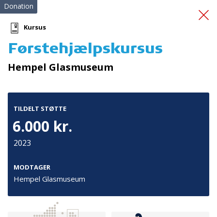
Donation
Kursus
Førstehjælpskursus
Ildfluer og
Hempel Glasmuseum
Brandkadetter
TILDELT STØTTE
6.000 kr.
2023
Tilmeld nyhedsbrev
MODTAGER
Hempel Glasmuseum
De seneste nyheder om TrygFondens og TryghedsGruppens
aktiviteter direkte i din indbakke.