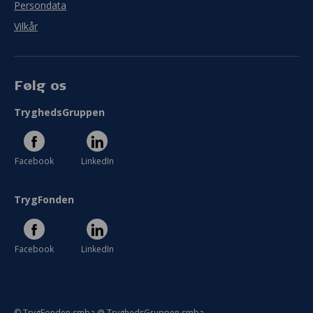
Persondata
Vilkår
Følg os
TryghedsGruppen
Facebook
LinkedIn
TrygFonden
Facebook
LinkedIn
© TrygFonden smba @ TryghedsGruppen smba.