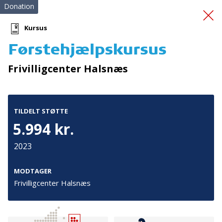
Donation
Kursus
Førstehjælpskursus
Førstehjælpskurser
Frivilligcenter Halsnæs
TILDELT STØTTE
5.994 kr.
2023
Tilmeld nyhedsbrev
De seneste nyheder om TrygFondens og TryghedsGruppens
MODTAGER
aktiviteter direkte i din indbakke.
Frivilligcenter Halsnæs
Tilmeld