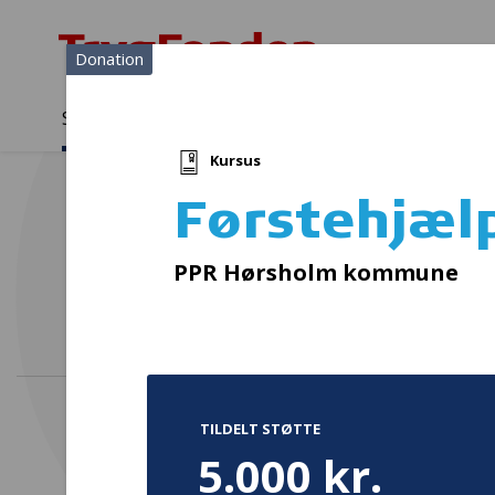
Donation
Sådan støtter vi
Medlemmer
Viden
Kursus
Sådan støtter vi
Forside
...
Projekter og donationer
Førstehjælpskursus
Førstehjæl
Å
PPR Hørsholm kommune
TILDELT STØTTE
5.000 kr.