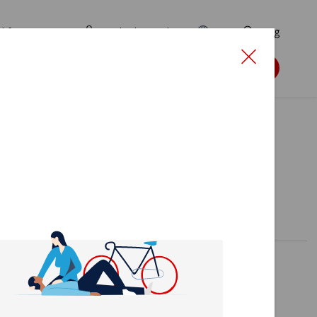
d for ansøgere
TryghedsPortalen
EN
Søg
Søg støtte
ng