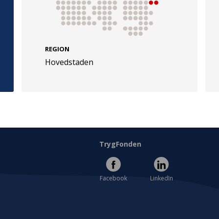
REGION
Hovedstaden
e
Følg os
evej 49
TryghedsGruppen
Facebook
LinkedIn
l
TrygFonden
Facebook
LinkedIn