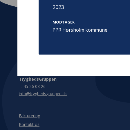
2023
MODTAGER
PPR Hørsholm kommune
Kontakt
Adress
Hummeltoft
TrygFonden
2830 Virum
T:
45 26 08 00
Denmark
info@trygfonden.dk
Vis vej herti
TryghedsGruppen
T:
45 26 08 26
info@tryghedsgruppen.dk
Fakturering
Kontakt os