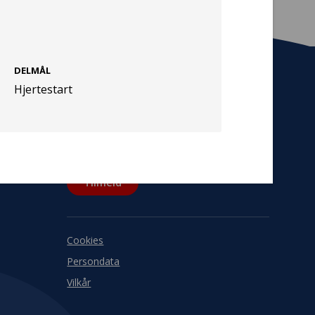
DELMÅL
Hjertestart
Tilmeld nyhedsbrev
De seneste nyheder om TrygFondens og
TryghedsGruppens aktiviteter direkte i din
indbakke.
Tilmeld
Cookies
Persondata
Vilkår