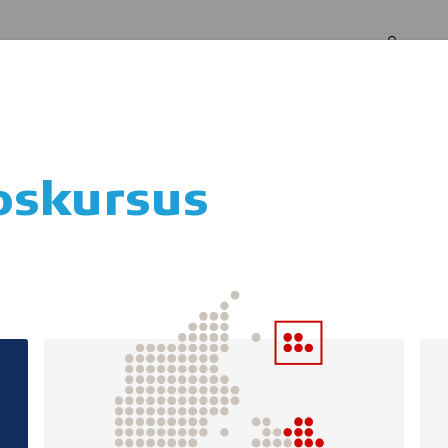
Log in
Om os
pskursus
ben vand svømni