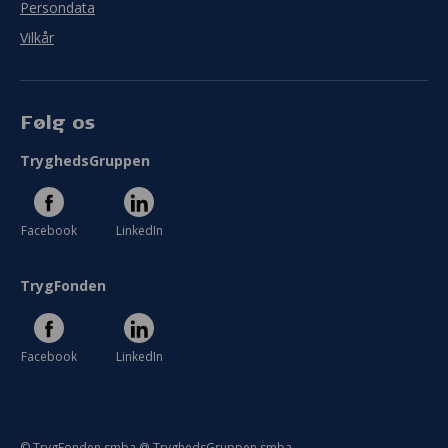
Persondata
Vilkår
Følg os
TryghedsGruppen
Facebook
LinkedIn
TrygFonden
Facebook
LinkedIn
© TrygFonden smba @ TryghedsGruppen smba.