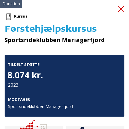
Donation
Kursus
Førstehjælpskursus
Førstehjælpskursus
Sportsrideklubben Mariagerfjord
TILDELT STØTTE
8.074 kr.
2023
Tilmeld nyhedsbrev
De seneste nyheder om TrygFondens og TryghedsGruppens
MODTAGER
aktiviteter direkte i din indbakke.
Sportsrideklubben Mariagerfjord
Tilmeld