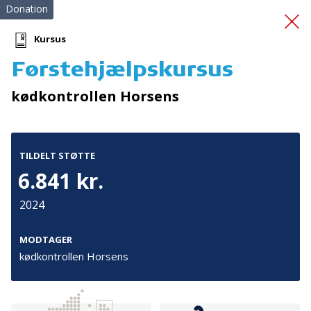
Donation
Kursus
Førstehjælpskursus
RB Kolding
kødkontrollen Horsens
Oplevelsesklubben
TILDELT STØTTE
6.841 kr.
2024
Tilmeld nyhedsbrev
MODTAGER
kødkontrollen Horsens
De seneste nyheder om TrygFondens og TryghedsGruppens
aktiviteter direkte i din indbakke.