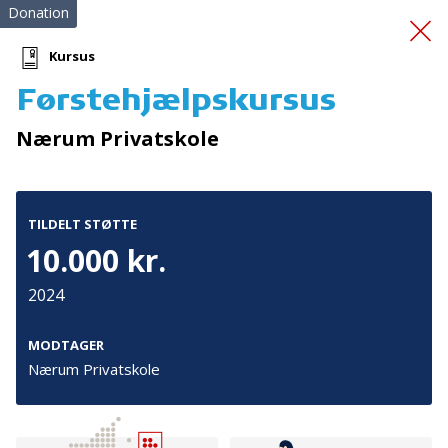
Donation
Kursus
Førstehjælpskursus
indkøb af redningsveste
Nærum Privatskole
TILDELT STØTTE
10.000 kr.
2024
Tilmeld nyhedsbrev
De seneste nyheder om TrygFondens og TryghedsGruppens
MODTAGER
aktiviteter direkte i din indbakke.
Nærum Privatskole
Tilmeld