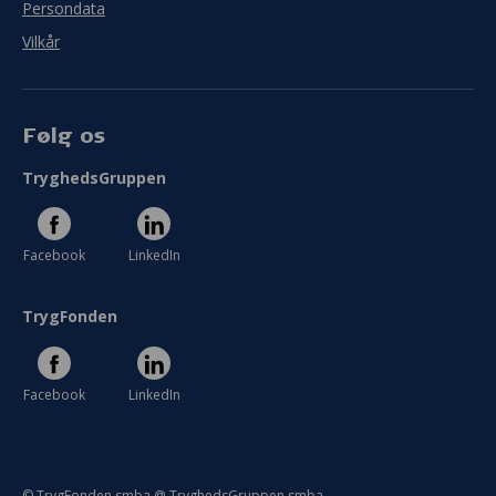
Persondata
Vilkår
Følg os
TryghedsGruppen
Facebook
LinkedIn
TrygFonden
Facebook
LinkedIn
© TrygFonden smba @ TryghedsGruppen smba.