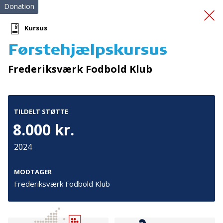
Donation
Kursus
Førstehjælpskursus
Marizaaften med musik
Frederiksværk Fodbold Klub
og dans
TILDELT STØTTE
8.000 kr.
2024
Tilmeld nyhedsbrev
MODTAGER
Frederiksværk Fodbold Klub
De seneste nyheder om TrygFondens og TryghedsGruppens
aktiviteter direkte i din indbakke.