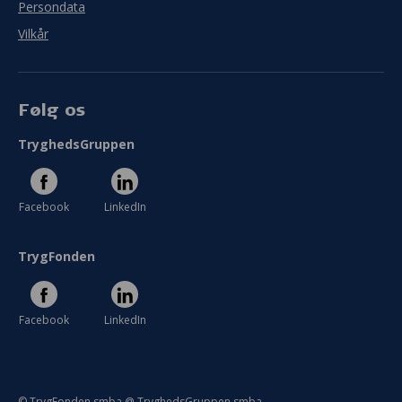
Persondata
Vilkår
Følg os
TryghedsGruppen
Facebook
LinkedIn
TrygFonden
Facebook
LinkedIn
© TrygFonden smba @ TryghedsGruppen smba.