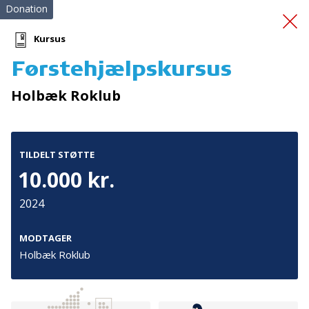
Donation
Kursus
Førstehjælpskursus
Fremtidens krisecenter
Holbæk Roklub
TILDELT STØTTE
10.000 kr.
2024
Tilmeld nyhedsbrev
De seneste nyheder om TrygFondens og TryghedsGruppens
MODTAGER
aktiviteter direkte i din indbakke.
Holbæk Roklub
Tilmeld