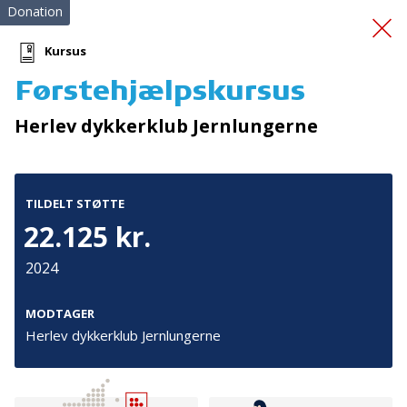
Donation
Kursus
Førstehjælpskursus
Batteri til duocykel
Herlev dykkerklub Jernlungerne
TILDELT STØTTE
22.125 kr.
2024
Tilmeld nyhedsbrev
De seneste nyheder om TrygFondens og TryghedsGruppens
MODTAGER
aktiviteter direkte i din indbakke.
Herlev dykkerklub Jernlungerne
Tilmeld