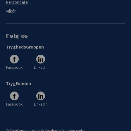
Persondata
Vilkår
Følg os
TryghedsGruppen
Facebook
LinkedIn
TrygFonden
Facebook
LinkedIn
© TrygFonden smba @ TryghedsGruppen smba.