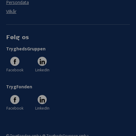
Persondata
Vilkår
Følg os
TryghedsGruppen
Facebook
LinkedIn
TrygFonden
Facebook
LinkedIn
© TrygFonden smba @ TryghedsGruppen smba.