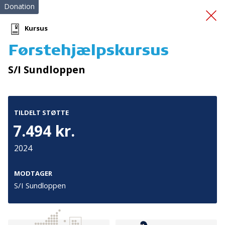
Donation
Kursus
Førstehjælpskursus
Effektiv stressreduktion
S/I Sundloppen
TILDELT STØTTE
7.494 kr.
2024
Tilmeld nyhedsbrev
De seneste nyheder om TrygFondens og TryghedsGruppens
MODTAGER
aktiviteter direkte i din indbakke.
S/I Sundloppen
Tilmeld