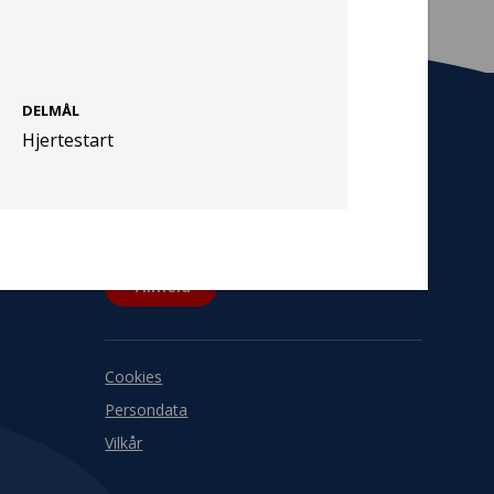
DELMÅL
Hjertestart
Tilmeld nyhedsbrev
De seneste nyheder om TrygFondens og
TryghedsGruppens aktiviteter direkte i din
indbakke.
Tilmeld
Cookies
Persondata
Vilkår