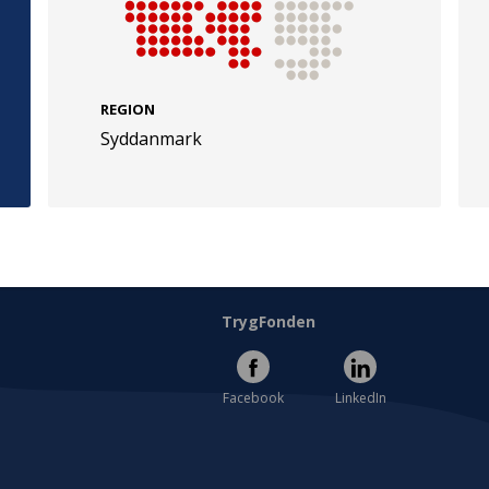
REGION
Syddanmark
e
Følg os
evej 49
TryghedsGruppen
Facebook
LinkedIn
l
TrygFonden
Facebook
LinkedIn