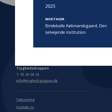
2025
MODTAGER
Bindeballe Købmandsgaard, Den
selvejende institution
Kontakt
Adress
Hummeltoft
TrygFonden
2830 Virum
T:
45 26 08 00
Denmark
info@trygfonden.dk
Vis vej herti
TryghedsGruppen
T:
45 26 08 26
info@tryghedsgruppen.dk
Fakturering
Kontakt os