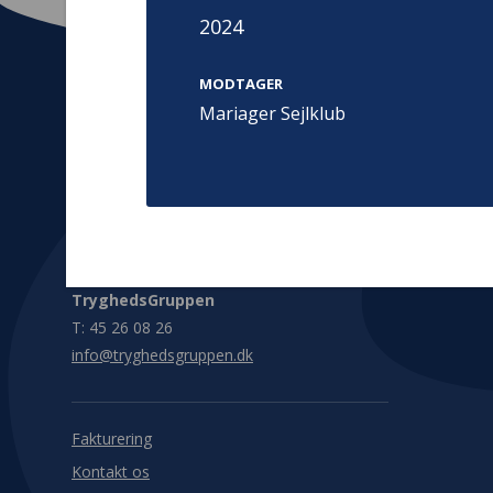
2024
MODTAGER
Mariager Sejlklub
Kontakt
Adress
Hummeltoft
TrygFonden
2830 Virum
T:
45 26 08 00
Denmark
info@trygfonden.dk
Vis vej herti
TryghedsGruppen
T:
45 26 08 26
info@tryghedsgruppen.dk
Fakturering
Kontakt os