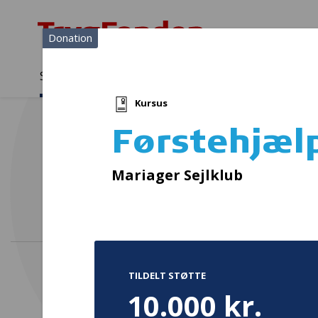
Donation
Sådan støtter vi
Medlemmer
Viden
Kursus
Sådan støtter vi
Forside
...
Projekter og donationer
Førstehjælpskursus
Førstehjæl
Før
Mariager Sejlklub
TILDELT STØTTE
10.000 kr.