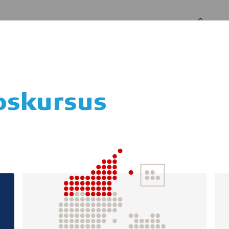
Log in
Om os
pskursus
stehjælp for frivil