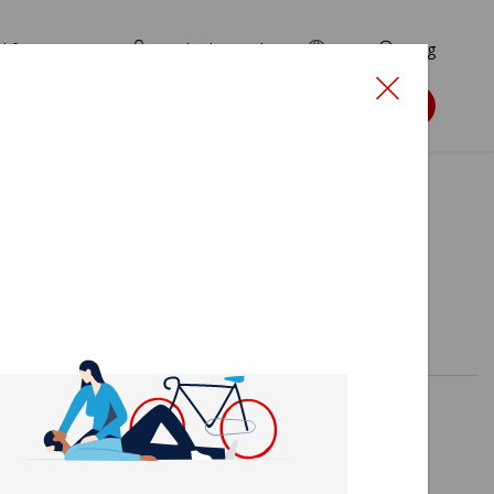
d for ansøgere
TryghedsPortalen
EN
Søg
Søg støtte
lige