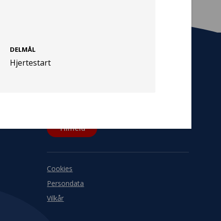
DELMÅL
Hjertestart
Tilmeld nyhedsbrev
De seneste nyheder om TrygFondens og
TryghedsGruppens aktiviteter direkte i din
indbakke.
Tilmeld
Cookies
Persondata
Vilkår