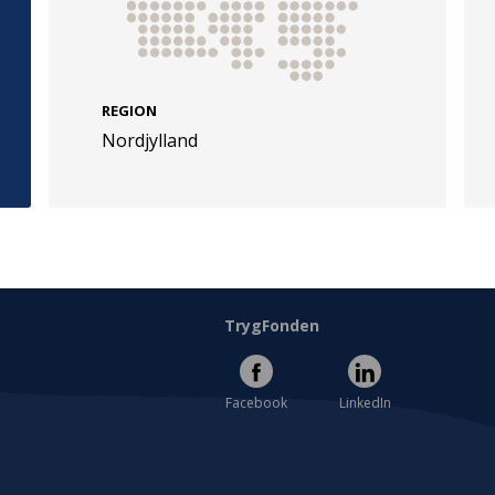
REGION
Nordjylland
e
Følg os
evej 49
TryghedsGruppen
Facebook
LinkedIn
l
TrygFonden
Facebook
LinkedIn