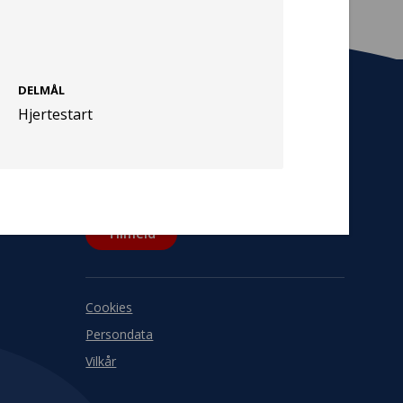
DELMÅL
Hjertestart
Tilmeld nyhedsbrev
De seneste nyheder om TrygFondens og
TryghedsGruppens aktiviteter direkte i din
indbakke.
Tilmeld
Cookies
Persondata
Vilkår