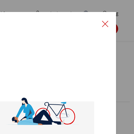
d for ansøgere
TryghedsPortalen
EN
Søg
Søg støtte
er 2026