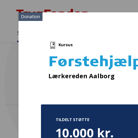
Donation
Sådan støtter vi
Medlemmer
Viden
Kursus
Sådan støtter vi
Forside
...
Projekter og donationer
Førstehjælpskursus
Førstehjæl
Bustur
Lærkereden Aalborg
TILDELT STØTTE
10.000 kr.