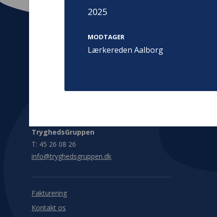
2025
MODTAGER
Lærkereden Aalborg
Kontakt
Adress
Hummeltoft
TrygFonden
2830 Virum
T:
45 26 08 00
Denmark
info@trygfonden.dk
Vis vej herti
TryghedsGruppen
T:
45 26 08 26
info@tryghedsgruppen.dk
Fakturering
Kontakt os