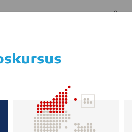
Log in
Om os
pskursus
 med kol-patient