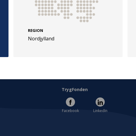
REGION
Nordjylland
e
Følg os
evej 49
TryghedsGruppen
Facebook
LinkedIn
l
TrygFonden
Facebook
LinkedIn