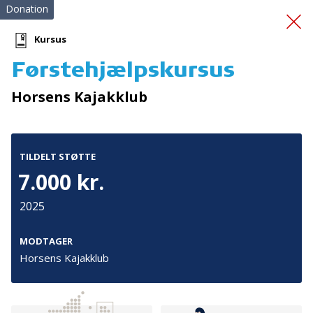
Donation
Kursus
Førstehjælpskursus
Løbebånd
Horsens Kajakklub
TILDELT STØTTE
7.000 kr.
2025
Tilmeld nyhedsbrev
De seneste nyheder om TrygFondens og TryghedsGruppens
MODTAGER
aktiviteter direkte i din indbakke.
Horsens Kajakklub
Tilmeld