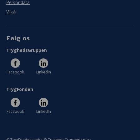
Persondata
Vilkår
Følg os
TryghedsGruppen
Facebook
LinkedIn
TrygFonden
Facebook
LinkedIn
© TrygFonden smba @ TryghedsGruppen smba.