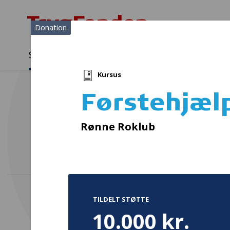
Donation
Sådan støtter vi
Medlemmer
Viden
Kursus
Sådan støtter vi
Forside
...
Projekter og donationer
Førstehjælpskursus
Førstehjæl
R
Rønne Roklub
TILDELT STØTTE
10.000 kr.