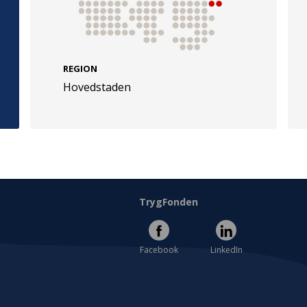
REGION
Hovedstaden
e
Følg os
evej 49
TryghedsGruppen
Facebook
LinkedIn
l
TrygFonden
Facebook
LinkedIn