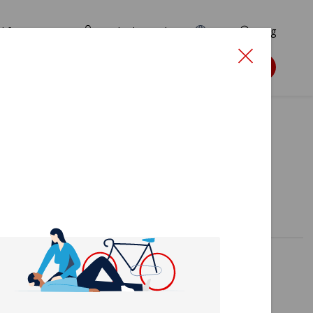
d for ansøgere
TryghedsPortalen
EN
Søg
Søg støtte
åd