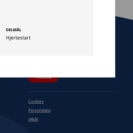
DELMÅL
Hjertestart
Tilmeld nyhedsbrev
De seneste nyheder om TrygFondens og
TryghedsGruppens aktiviteter direkte i din
indbakke.
Tilmeld
Cookies
Persondata
Vilkår