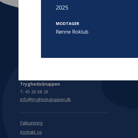
2025
MODTAGER
Rønne Roklub
Kontakt
Adress
Hummeltoft
TrygFonden
2830 Virum
T:
45 26 08 00
Denmark
info@trygfonden.dk
Vis vej herti
TryghedsGruppen
T:
45 26 08 26
info@tryghedsgruppen.dk
Fakturering
Kontakt os