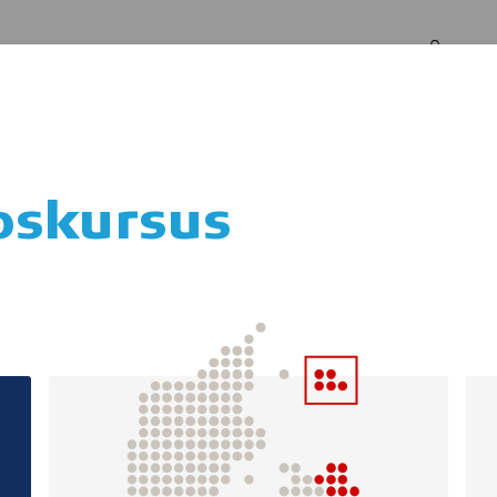
Log in
Om os
pskursus
IB BOAT - følgeb