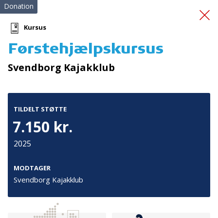
Donation
Kursus
Førstehjælpskursus
Ildfluer og
Svendborg Kajakklub
Brandkadetter
TILDELT STØTTE
7.150 kr.
2025
Tilmeld nyhedsbrev
MODTAGER
Svendborg Kajakklub
De seneste nyheder om TrygFondens og TryghedsGruppens
aktiviteter direkte i din indbakke.