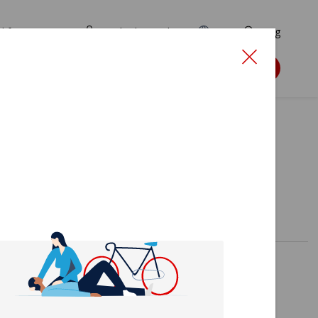
d for ansøgere
TryghedsPortalen
EN
Søg
Søg støtte
er