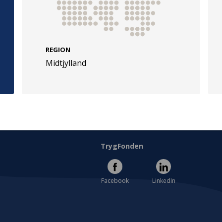
REGION
Midtjylland
e
Følg os
evej 49
TryghedsGruppen
Facebook
LinkedIn
l
TrygFonden
Facebook
LinkedIn