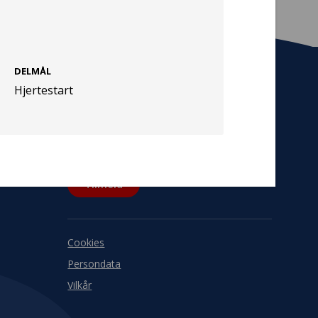
DELMÅL
Hjertestart
Tilmeld nyhedsbrev
De seneste nyheder om TrygFondens og
TryghedsGruppens aktiviteter direkte i din
indbakke.
Tilmeld
Cookies
Persondata
Vilkår