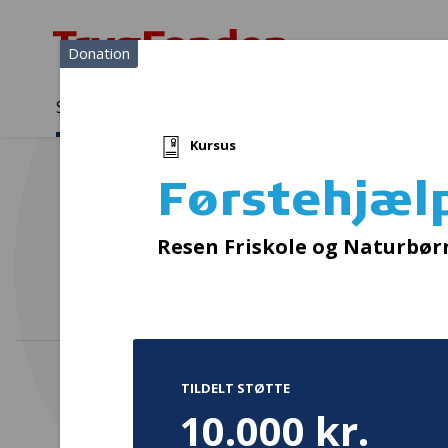
Donation
Sådan støtter vi
Medlemmer
Viden
Kursus
Sådan støtter vi
Forside
...
Projekter og donationer
Førstehjælpskursus
Førstehjæl
I
Resen Friskole og Naturbø
TILDELT STØTTE
10.000 kr.