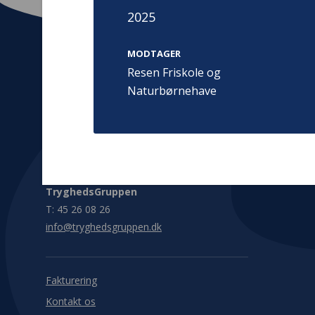
2025
MODTAGER
Resen Friskole og
Naturbørnehave
Kontakt
Adress
Hummeltoft
TrygFonden
2830 Virum
T:
45 26 08 00
Denmark
info@trygfonden.dk
Vis vej herti
TryghedsGruppen
T:
45 26 08 26
info@tryghedsgruppen.dk
Fakturering
Kontakt os