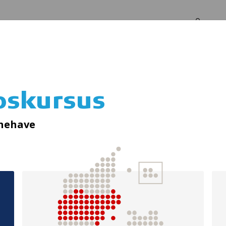
Log in
Om os
pskursus
ndkøb af iltmask
rnehave