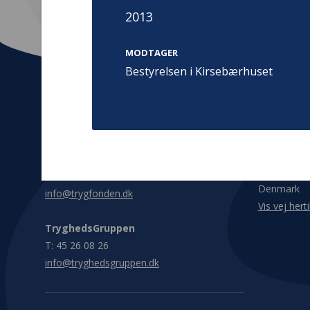
2013
MODTAGER
Bestyrelsen i Kirsebærhuset
Kontakt
Adress
Hummeltoft
TrygFonden
2830 Virum
T:
45 26 08 00
Denmark
info@trygfonden.dk
Vis vej herti
TryghedsGruppen
T:
45 26 08 26
info@tryghedsgruppen.dk