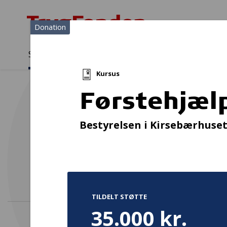
Donation
Sådan støtter vi
Medlemmer
Viden
Kursus
Sådan støtter vi
Forside
...
Projekter og donationer
Førstehjælpskursus
Førstehjæl
Mere e
Bestyrelsen i Kirsebærhuse
u
TILDELT STØTTE
35.000 kr.