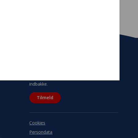
Tilmeld nyhedsbrev
De seneste nyheder om TrygFondens og
TryghedsGruppens aktiviteter direkte i din
indbakke.
Tilmeld
Cookies
Persondata