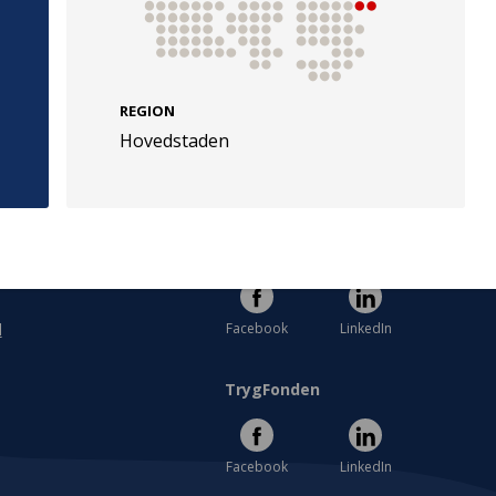
REGION
Hovedstaden
e
Følg os
evej 49
TryghedsGruppen
Facebook
LinkedIn
l
TrygFonden
Facebook
LinkedIn