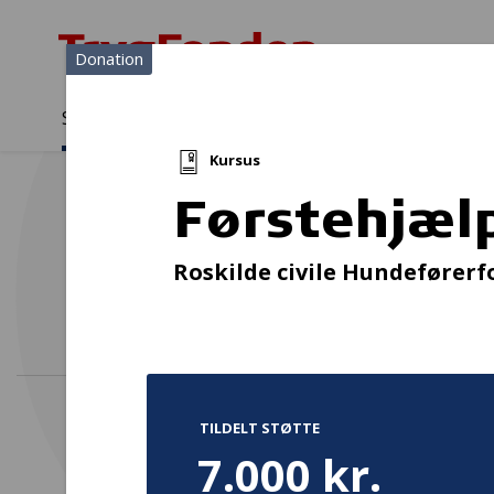
Donation
Sådan støtter vi
Medlemmer
Viden
Kursus
Sådan støtter vi
Forside
...
Projekter og donationer
Førstehjælpskursus
Førstehjæl
Gamer
Roskilde civile Hundefører
TILDELT STØTTE
7.000 kr.