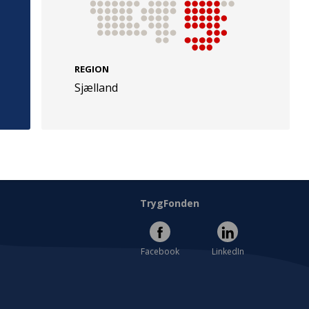
REGION
Sjælland
e
Følg os
evej 49
TryghedsGruppen
Facebook
LinkedIn
l
TrygFonden
Facebook
LinkedIn