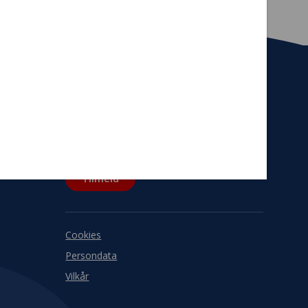
Tilmeld nyhedsbrev
De seneste nyheder om TrygFondens og
TryghedsGruppens aktiviteter direkte i din
indbakke.
Tilmeld
Cookies
Persondata
Vilkår