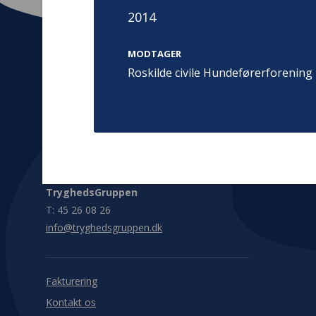
2014
MODTAGER
Roskilde civile Hundeførerforening
Kontakt
Adress
Hummeltoft
TrygFonden
2830 Virum
T:
45 26 08 00
Denmark
info@trygfonden.dk
Vis vej herti
TryghedsGruppen
T:
45 26 08 26
info@tryghedsgruppen.dk
Fakturering
Kontakt os