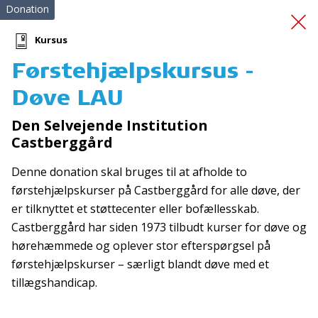
Donation
Kursus
Førstehjælpskursus -
Førstehjælpskursus
-
Døve LAU
Døve LAU
Den Selvejende Institution
Castberggård
Denne donation skal bruges til at afholde to
førstehjælpskurser på Castberggård for alle døve, der
er tilknyttet et støttecenter eller bofællesskab.
Castberggård har siden 1973 tilbudt kurser for døve og
Tilmeld nyhedsbrev
hørehæmmede og oplever stor efterspørgsel på
førstehjælpskurser – særligt blandt døve med et
De seneste nyheder om TrygFondens og TryghedsGruppens
tillægshandicap.
aktiviteter direkte i din indbakke.