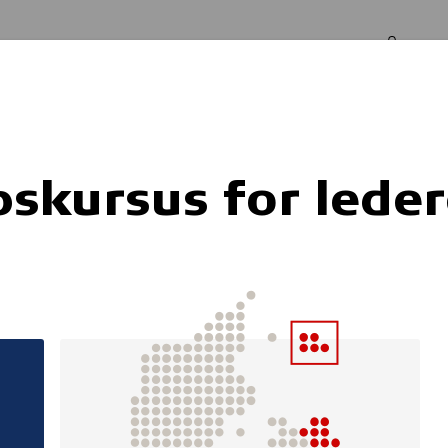
Log in
Om os
dere
skursus for lede
 KAN BLIVE TIL 