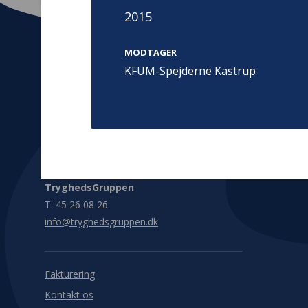
2015
MODTAGER
KFUM-Spejderne Kastrup
Kontakt
Adress
Hummeltoft
TrygFonden
2830 Virum
T:
45 26 08 00
Denmark
info@trygfonden.dk
Vis vej herti
TryghedsGruppen
T:
45 26 08 26
info@tryghedsgruppen.dk
Fakturering
Kontakt os