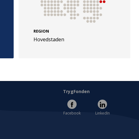
REGION
Hovedstaden
e
Følg os
evej 49
TryghedsGruppen
Facebook
LinkedIn
l
TrygFonden
Facebook
LinkedIn