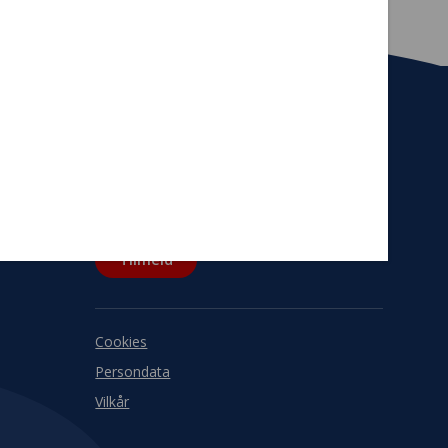
Tilmeld nyhedsbrev
De seneste nyheder om TrygFondens og
TryghedsGruppens aktiviteter direkte i din
indbakke.
Tilmeld
Cookies
Persondata
Vilkår