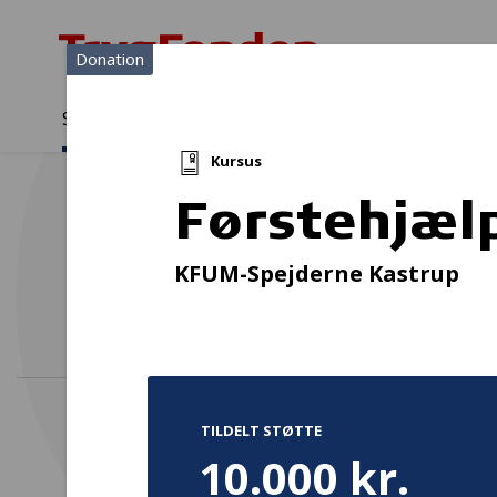
Donation
Sådan støtter vi
Medlemmer
Viden
Kursus
Sådan støtter vi
Forside
...
Projekter og donationer
Førstehjælpskursus for le
Førstehjælp
"ALLE
KFUM-Spejderne Kastrup
TILDELT STØTTE
10.000 kr.