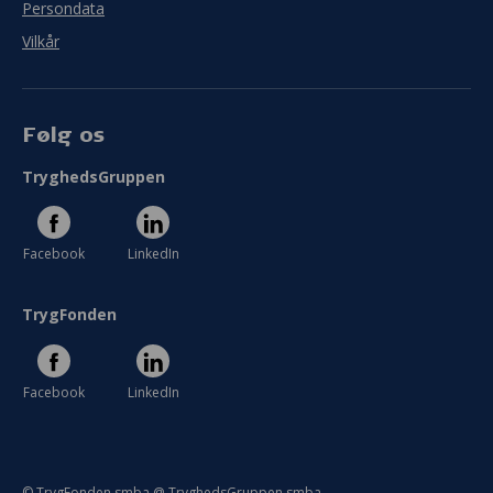
Persondata
Vilkår
Følg os
TryghedsGruppen
Facebook
LinkedIn
TrygFonden
Facebook
LinkedIn
© TrygFonden smba @ TryghedsGruppen smba.