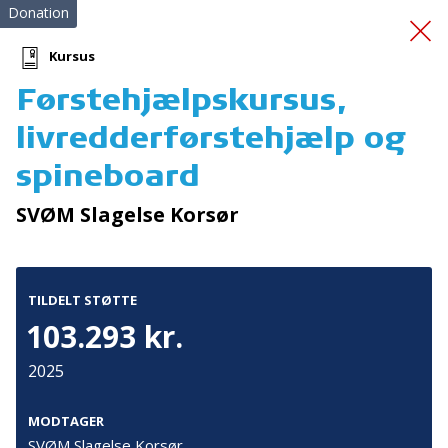
Donation
Kursus
Førstehjælpskursus,
Ukraine20
livredderførstehjælp og
spineboard
SVØM Slagelse Korsør
TILDELT STØTTE
Tilmeld nyhedsbrev
103.293 kr.
De seneste nyheder om TrygFondens og TryghedsGruppens
aktiviteter direkte i din indbakke.
2025
Tilmeld
MODTAGER
SVØM Slagelse Korsør