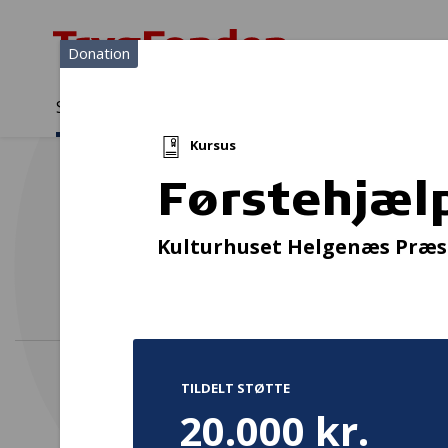
Donation
Sådan støtter vi
Medlemmer
Viden
Kursus
Sådan støtter vi
Forside
...
Projekter og donationer
Førstehjælpskursus på H
Førstehjæl
Fo
Kulturhuset Helgenæs Præ
TILDELT STØTTE
20.000 kr.