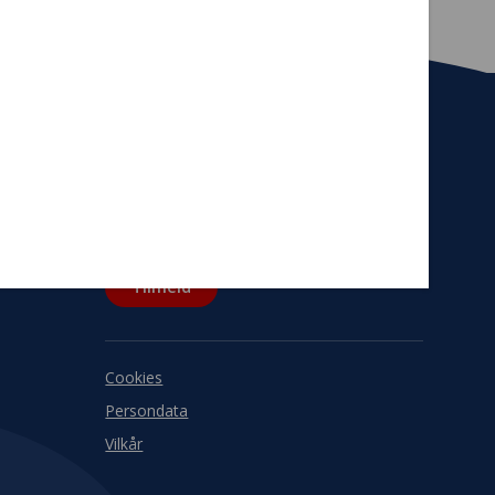
Tilmeld nyhedsbrev
De seneste nyheder om TrygFondens og
TryghedsGruppens aktiviteter direkte i din
indbakke.
Tilmeld
Cookies
Persondata
Vilkår