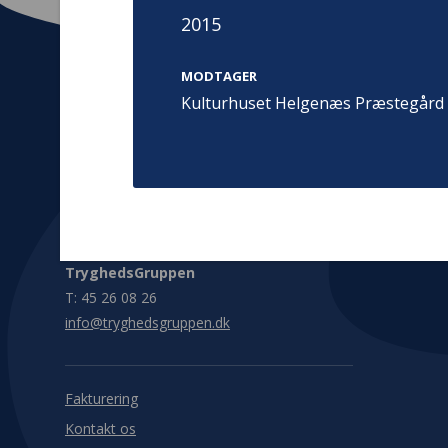
2015
MODTAGER
Kulturhuset Helgenæs Præstegård
Kontakt
Adress
Hummeltoft
TrygFonden
2830 Virum
T:
45 26 08 00
Denmark
info@trygfonden.dk
Vis vej herti
TryghedsGruppen
T:
45 26 08 26
info@tryghedsgruppen.dk
Fakturering
Kontakt os