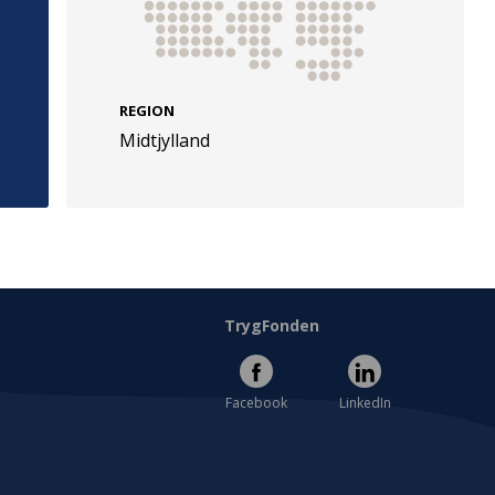
REGION
Midtjylland
e
Følg os
evej 49
TryghedsGruppen
Facebook
LinkedIn
l
TrygFonden
Facebook
LinkedIn