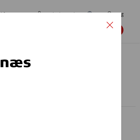
d for ansøgere
TryghedsPortalen
EN
Søg
Søg støtte
enæs
der