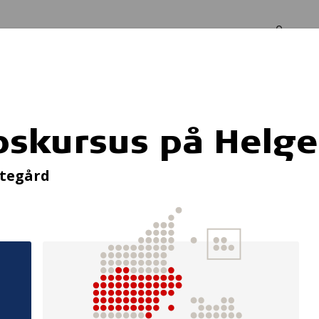
Log in
Om os
elgenæs
pskursus på Helg
rbedrede mulighe
stegård