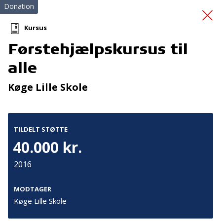
Donation
Kursus
Førstehjælpskursus til
legevenligt
alle
udendørsareal
Køge Lille Skole
TILDELT STØTTE
40.000 kr.
2016
Tilmeld nyhedsbrev
De seneste nyheder om TrygFondens og TryghedsGruppens
MODTAGER
aktiviteter direkte i din indbakke.
Køge Lille Skole