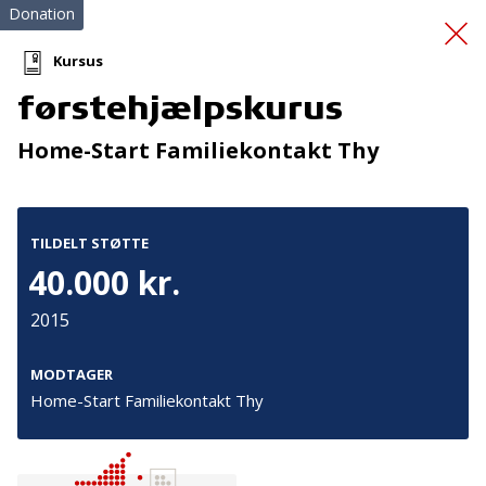
Donation
Kursus
førstehjælpskurus
RB Kolding
Home-Start Familiekontakt Thy
Oplevelsesklubben
TILDELT STØTTE
40.000 kr.
2015
Tilmeld nyhedsbrev
MODTAGER
Home-Start Familiekontakt Thy
De seneste nyheder om TrygFondens og TryghedsGruppens
aktiviteter direkte i din indbakke.