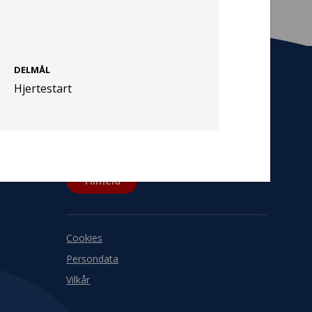
DELMÅL
Hjertestart
Tilmeld nyhedsbrev
De seneste nyheder om TrygFondens og
TryghedsGruppens aktiviteter direkte i din
indbakke.
Tilmeld
Cookies
Persondata
Vilkår