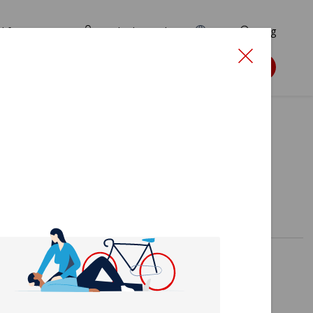
d for ansøgere
TryghedsPortalen
EN
Søg
Søg støtte
upper