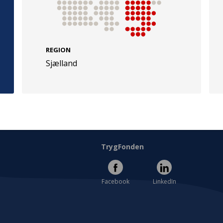
REGION
Sjælland
e
Følg os
evej 49
TryghedsGruppen
Facebook
LinkedIn
l
TrygFonden
Facebook
LinkedIn