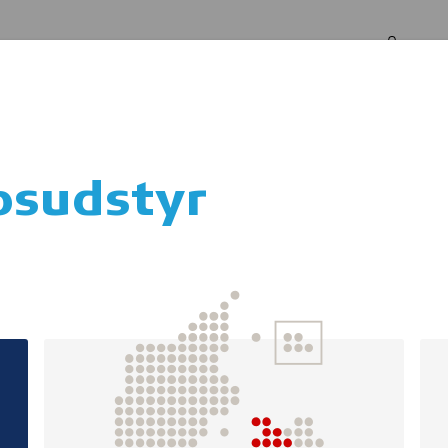
Log in
Om os
psudstyr
pi - Pårørende gr