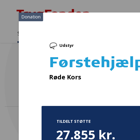
Donation
Sådan støtter vi
Medlemmer
Viden
Udstyr
Sådan støtter vi
Forside
...
Projekter og donationer
Førstehjælpsudstyr
Førstehjæl
Tera
Røde Kors
TILDELT STØTTE
27.855 kr.