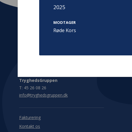
2025
MODTAGER
Røde Kors
Kontakt
Adress
Hummeltoft
TrygFonden
2830 Virum
T:
45 26 08 00
Denmark
info@trygfonden.dk
Vis vej herti
TryghedsGruppen
T:
45 26 08 26
info@tryghedsgruppen.dk
Fakturering
Kontakt os