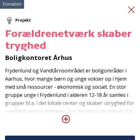
Donation
Projekt
Forældrenetværk skaber
Bedre kontakt til egen
tryghed
krop
Boligkontoret Århus
Frydenlund og Vandtårnsområdet er boligområder i
Aarhus, hvor mange børn og unge vokser op i hjem
med små ressourcer - økonomisk og socialt. En stor
gruppe unge i Frydenlund i alderen 12-18 år samles i
grupper bl.a. i det lokale center og skaber utryghed for
Tilmeld nyhedsbrev
områdets øvrige beboere. Den boligsociale indsats har
i samarbejde med foreningen Leg og Lær sat
De seneste nyheder om TrygFondens og TryghedsGruppens
aktiviteter direkte i din indbakke.
aktiviteter i gang for Frydenlunds børn og unge for at
fremme den generelle tryghed i området. Donationen