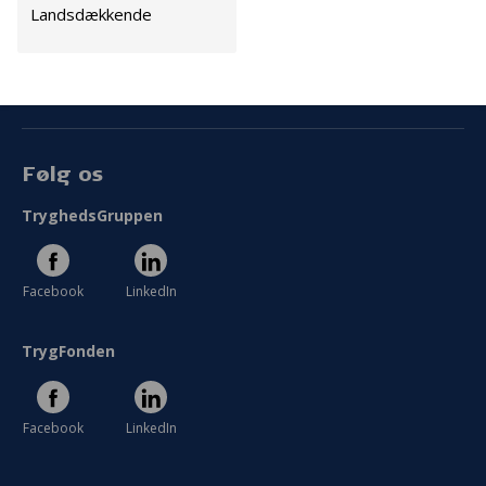
Landsdækkende
Cookies
Persondata
Vilkår
Følg os
TryghedsGruppen
Facebook
LinkedIn
TrygFonden
Facebook
LinkedIn