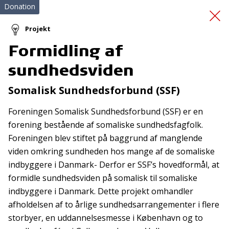
Donation
Projekt
Formidling af
Bustur med kol-
sundhedsviden
patienter 2025
Somalisk Sundhedsforbund (SSF)
Foreningen Somalisk Sundhedsforbund (SSF) er en
forening bestående af somaliske sundhedsfagfolk.
Foreningen blev stiftet på baggrund af manglende
viden omkring sundheden hos mange af de somaliske
indbyggere i Danmark- Derfor er SSF’s hovedformål, at
Tilmeld nyhedsbrev
formidle sundhedsviden på somalisk til somaliske
indbyggere i Danmark. Dette projekt omhandler
De seneste nyheder om TrygFondens og TryghedsGruppens
afholdelsen af to årlige sundhedsarrangementer i flere
aktiviteter direkte i din indbakke.
storbyer, en uddannelsesmesse i København og to