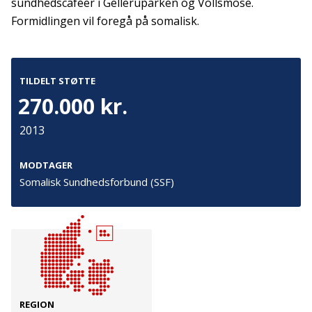
Tilmeld
sundhedscaféer i Gelleruparken og Vollsmose.
Formidlingen vil foregå på somalisk.
Kontakt
Adresse
TILDELT STØTTE
Hummeltoftevej 49
TrygFonden
270.000 kr.
2830 Virum
T:
45 26 08 00
Denmark
info@trygfonden.dk
2013
Vis vej hertil
TryghedsGruppen
MODTAGER
T:
45 26 08 26
Somalisk Sundhedsforbund (SSF)
info@tryghedsgruppen.dk
Fakturering
Kontakt os
Presse
REGION