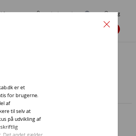
d for ansøgere
TryghedsPortalen
EN
Søg
Søg støtte
rskab
kab.dk er et
atis for brugerne.
el af
re til selv at
kus på udvikling af
skriftlig
r. Det andet gælder