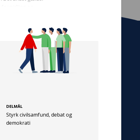
g formidling og
ngskanaler og
redje spor handler
 publikum, og
amarbejde med det
Tilmeld nyhedsbrev
verige. Indsatsen
De seneste nyheder om TrygFondens og
TryghedsGruppens aktiviteter direkte i din
indbakke.
Tilmeld
DELMÅL
Cookies
Styrk civilsamfund, debat og
Persondata
demokrati
Vilkår