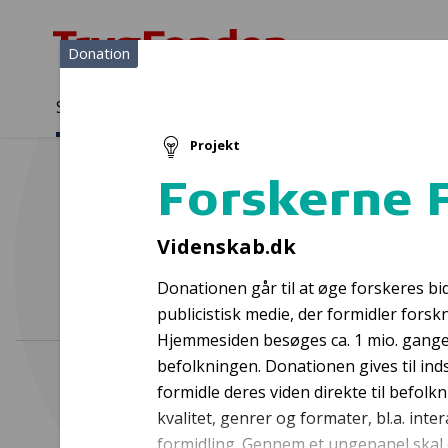
Donation
Sådan støtter vi
Medlemmer
Viden
Projekt
Sådan støtter vi
Forside
...
Projekter og donationer
Forskerne Formidler
Forskerne 
Uden
Videnskab.dk
Donationen går til at øge forskeres bid
publicistisk medie, der formidler forsk
Hjemmesiden besøges ca. 1 mio. gange m
befolkningen. Donationen gives til ind
formidle deres viden direkte til befolkn
kvalitet, genrer og formater, bl.a. inte
formidling. Gennem et ungepanel skal 