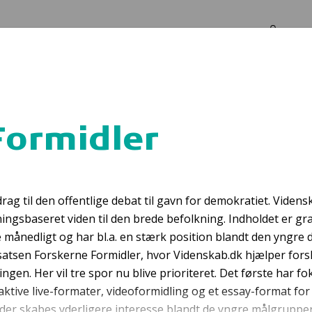
Log in
Om os
Formidler
dørs
hjertestarte
rag til den offentlige debat til gavn for demokratiet. Videns
ningsbaseret viden til den brede befolkning. Indholdet er gr
ånedligt og har bl.a. en stærk position blandt den yngre d
satsen Forskerne Formidler, hvor Videnskab.dk hjælper forske
ingen. Her vil tre spor nu blive prioriteret. Det første har fo
raktive live-formater, videoformidling og et essay-format for 
der skabes yderligere interesse blandt de yngre målgruppe