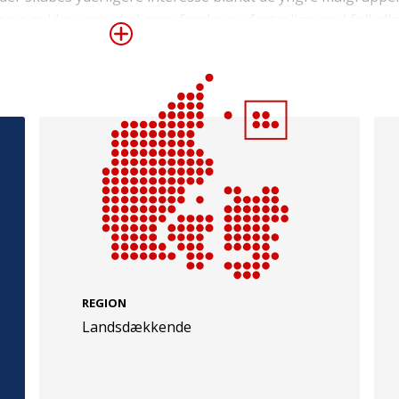
g og guides, som skal gøre forskerne fortrolige med folkeli
sscenen samt hjælpe dem med at mestre forskellige formidli
 nye og unge forskerstemmer ind i den offentlige samtale. T
der, så den danske forskningsformidling også når et globalt
dt bliver formidlet til danskerne. Det skal primært ske i s
e
Følg os
rsation og platforme for forskningsformidling i Norge og S
evej 49
TryghedsGruppen
fonde.
Facebook
LinkedIn
l
TrygFonden
REGION
Landsdækkende
Facebook
LinkedIn