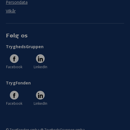
Persondata
Vilkår
Følg os
TryghedsGruppen
Facebook
LinkedIn
TrygFonden
Facebook
LinkedIn
© TrygFonden smba @ TryghedsGruppen smba.