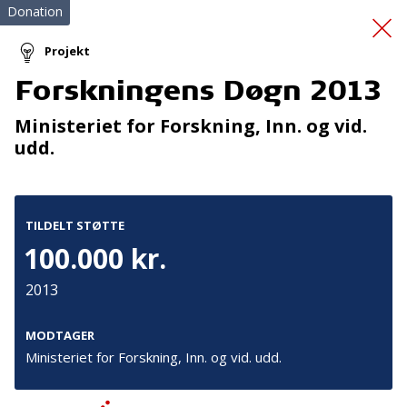
Donation
Projekt
Forskningens Døgn 2013
Indkøb af Paro
Ministeriet for Forskning, Inn. og vid.
udd.
TILDELT STØTTE
100.000 kr.
Tilmeld nyhedsbrev
2013
De seneste nyheder om TrygFondens og TryghedsGruppens
aktiviteter direkte i din indbakke.
MODTAGER
Ministeriet for Forskning, Inn. og vid. udd.
Tilmeld